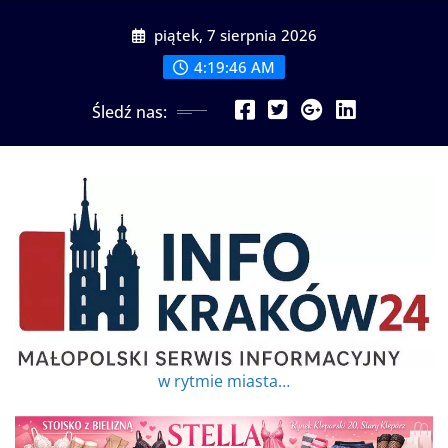
Przejdź
piątek, 7 sierpnia 2026
do
treści
4:19:47 AM
Śledź nas:
w rytmie miasta…