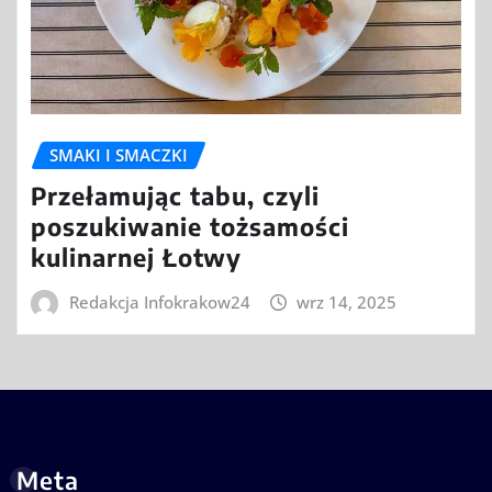
SMAKI I SMACZKI
Przełamując tabu, czyli
poszukiwanie tożsamości
kulinarnej Łotwy
Redakcja Infokrakow24
wrz 14, 2025
Meta