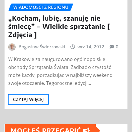
WIADOMOŚCI Z REGIONU
„Kocham, lubię, szanuję nie
śmiecę” – Wielkie sprzątanie [
Zdjęcia ]
Bogusław Świerzowski
wrz 14, 2012
0
W Krakowie zainaugurowano ogólnopolskie
obchody Sprzątania Świata. Zadbać o czystość
może każdy, porządkując w najbliższy weekend
swoje otoczenie. Tegorocznej edycji…
CZYTAJ WIĘCEJ
MOGŁEŚ PRZEGAPIĆ