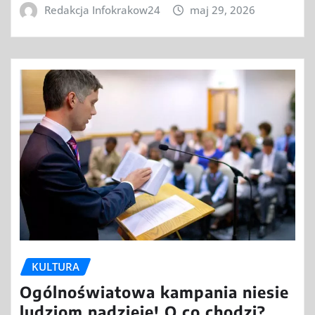
Redakcja Infokrakow24
maj 29, 2026
KULTURA
Ogólnoświatowa kampania niesie
ludziom nadzieję! O co chodzi?