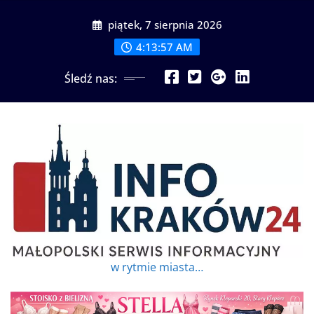
Przejdź
piątek, 7 sierpnia 2026
do
treści
4:13:59 AM
Śledź nas:
w rytmie miasta…