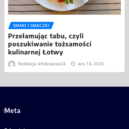
SMAKI I SMACZKI
Przełamując tabu, czyli
poszukiwanie tożsamości
kulinarnej Łotwy
Redakcja Infokrakow24
wrz 14, 2025
Meta