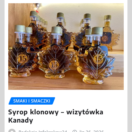
SMAKI I SMACZKI
Syrop klonowy – wizytówka
Kanady
Redakcja Infokrakow24
lip 26, 2026