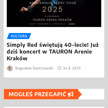
KULTURA
Simply Red świętują 40-lecie! Już
dziś koncert w TAURON Arenie
Kraków
Bogusław Świerzowski
lis 4, 2025
MOGŁEŚ PRZEGAPIĆ